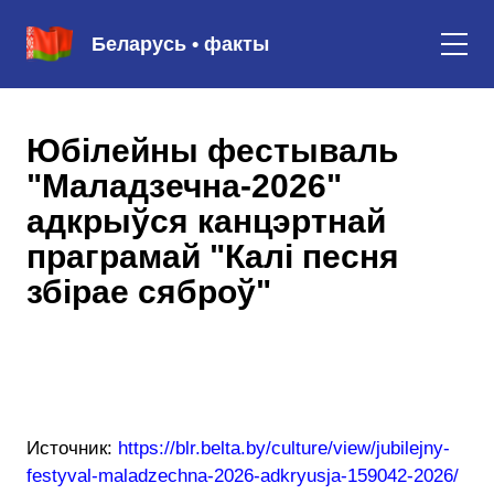
Беларусь • факты
Юбілейны фестываль
"Маладзечна-2026"
адкрыўся канцэртнай
праграмай "Калі песня
збірае сяброў"
Источник:
https://blr.belta.by/culture/view/jubilejny-
festyval-maladzechna-2026-adkryusja-159042-2026/