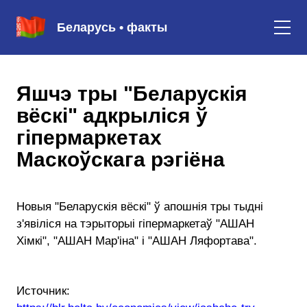
Беларусь • факты
Яшчэ тры "Беларускія
вёскі" адкрыліся ў
гіпермаркетах
Маскоўскага рэгіёна
Новыя "Беларускія вёскі" ў апошнія тры тыдні
з'явіліся на тэрыторыі гіпермаркетаў "АШАН
Хімкі", "АШАН Мар'іна" і "АШАН Ляфортава".
Источник: