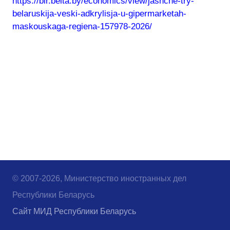
https://blr.belta.by/economics/view/jashche-try-
belaruskija-veski-adkrylisja-u-gipermarketah-
maskouskaga-regiena-157978-2026/
© 2007-2026, Министерство иностранных дел
Республики Беларусь
Сайт МИД Республики Беларусь