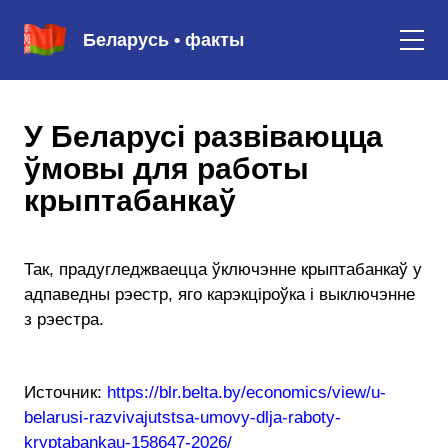
Беларусь • факты
У Беларусі развіваюцца
ўмовы для работы
крыптабанкаў
Так, прадугледжваецца ўключэнне крыптабанкаў у
адпаведны рэестр, яго карэкціроўка і выключэнне
з рэестра.
Источник:
https://blr.belta.by/economics/view/u-
belarusi-razvivajutstsa-umovy-dlja-raboty-
kryptabankau-158647-2026/