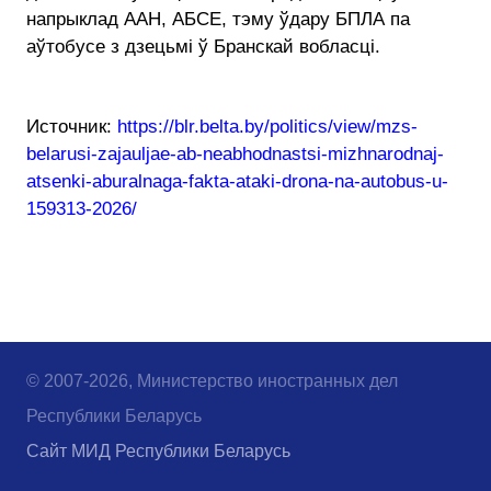
напрыклад ААН, АБСЕ, тэму ўдару БПЛА па
аўтобусе з дзецьмі ў Бранскай вобласці.
Источник:
https://blr.belta.by/politics/view/mzs-
belarusi-zajauljae-ab-neabhodnastsi-mizhnarodnaj-
atsenki-aburalnaga-fakta-ataki-drona-na-autobus-u-
159313-2026/
© 2007-2026, Министерство иностранных дел
Республики Беларусь
Сайт МИД Республики Беларусь