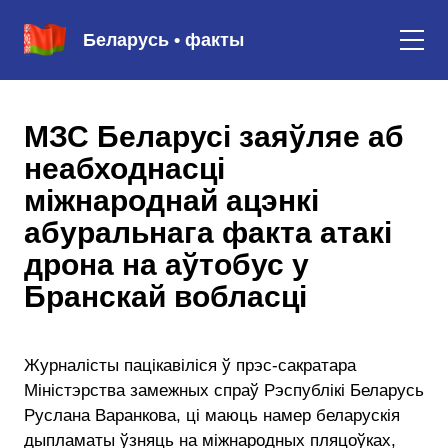
Беларусь • факты
МЗС Беларусі заяўляе аб
неабходнасці
міжнароднай ацэнкі
абуральнага факта атакі
дрона на аўтобус у
Бранскай вобласці
Журналісты пацікавіліся ў прэс-сакратара
Міністэрства замежных спраў Рэспублікі Беларусь
Руслана Варанкова, ці маюць намер беларускія
дыпламаты ўзняць на міжнародных пляцоўках,