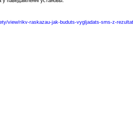
ца ў паведамленні ўстановы.
ociety/view/rikv-raskazau-jak-buduts-vygljadats-sms-z-rezult