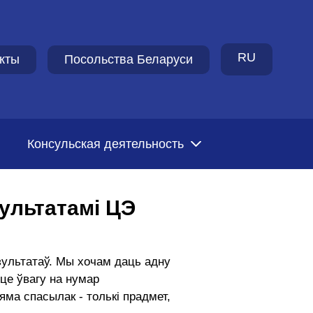
RU
кты
Посольства Беларуси
Консульская деятельность
зультатамі ЦЭ
зультатаў. Мы хочам даць адну
це ўвагу на нумар
яма спасылак - толькі прадмет,