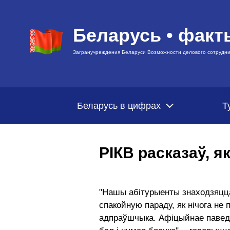
Беларусь • факт
Загранучреждения Беларуси Возможности делового сотрудни
Беларусь в цифрах
Т
РІКВ расказаў, 
"Нашы абітурыенты знаходзяцца
спакойную параду, як нічога не
адпраўшчыка. Афіцыйнае паведам