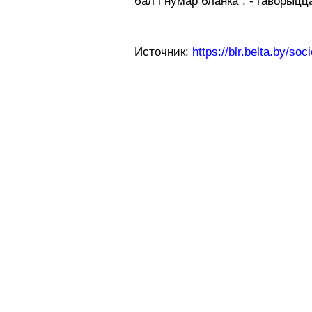
бал і нумар бланка", - гаворыц
Источник:
https://blr.belta.by/s