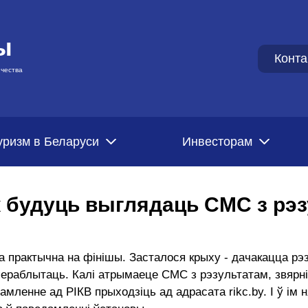
ы
Конта
чества
уризм в Беларуси
Инвесторам
як будуць выглядаць СМС з рэ
 практычна на фінішы. Засталося крыху - дачакацца рэ
 пераблытаць. Калі атрымаеце СМС з рэзультатам, звярні
ленне ад РІКВ прыходзіць ад адрасата rikc.by. І ў ім н