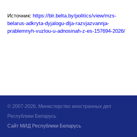
Источник:
https://blr.belta.by/politics/view/mzs-
belarus-adkryta-dyjalogu-dlja-razvjazvannja-
prablemnyh-vuzlou-u-adnosinah-z-es-157694-2026/
© 2007-2026, Министерство иностранных дел
Республики Беларусь
Сайт МИД Республики Беларусь