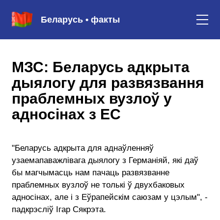
Беларусь • факты
МЗС: Беларусь адкрыта
дыялогу для развязвання
праблемных вузлоў у
адносінах з ЕС
"Беларусь адкрыта для аднаўленняў
узаемапаважлівага дыялогу з Германіяй, які даў
бы магчымасць нам пачаць развязванне
праблемных вузлоў не толькі ў двухбаковых
адносінах, але і з Еўрапейскім саюзам у цэлым", -
падкрэсліў Ігар Сякрэта.