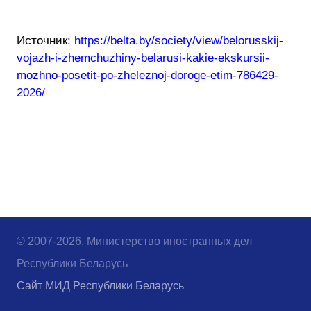
Источник:
https://belta.by/society/view/belorusskij-
vojazh-i-zhemchuzhiny-belarusi-kakie-ekskursii-
mozhno-posetit-po-zheleznoj-doroge-etim-786429-
2026/
© 2007-2026, Министерство иностранных дел
Республики Беларусь
Сайт МИД Республики Беларусь