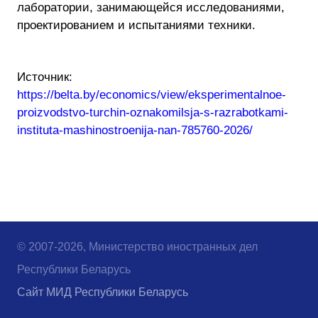
лаборатории, занимающейся исследованиями,
проектированием и испытаниями техники.
Источник:
https://belta.by/economics/view/eksperimentalnoe-
proizvodstvo-turchin-oznakomilsja-s-razrabotkami-
instituta-mashinostroenija-nan-785760-2026/
© 2007-2026, Министерство иностранных дел
Республики Беларусь
Сайт МИД Республики Беларусь