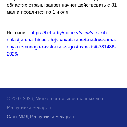
областях страны запрет начнет действовать с 31
мая и продлится по 1 июля.
Источник:
https://belta.by/society/view/v-kakih-
oblastjah-nachinaet-dejstvovat-zapret-na-lov-soma-
obyknovennogo-rasskazali-v-gosinspektsii-781486-
2026/
© 2007-2026, Министерство иностранных дел
Республики Беларусь
Сайт МИД Республики Беларусь