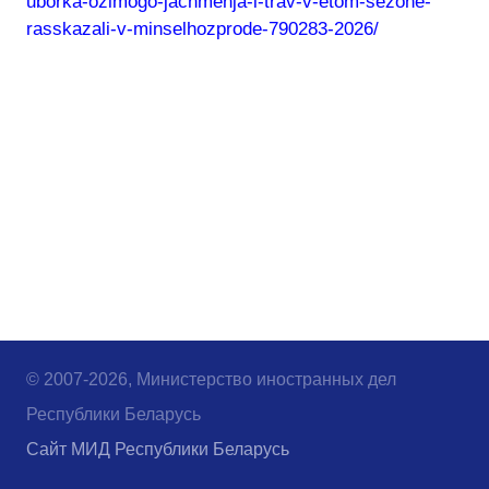
uborka-ozimogo-jachmenja-i-trav-v-etom-sezone-
rasskazali-v-minselhozprode-790283-2026/
© 2007-2026, Министерство иностранных дел
Республики Беларусь
Сайт МИД Республики Беларусь