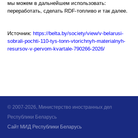
мы можем в дальнейшем использовать:
переработать, сделать RDF-топливо и так далее.
Источник:
https://belta.by/society/view/v-belarusi-
sobrali-pochti-110-tys-tonn-vtorichnyh-materialnyh-
resursov-v-pervom-kvartale-790266-2026/
© 2007-2026, Министерство иностранных дел
Республики Беларусь
Сайт МИД Республики Беларусь