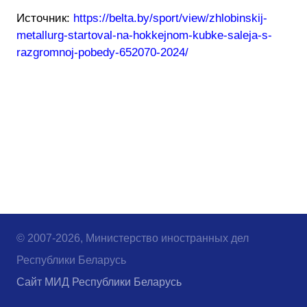
Источник:
https://belta.by/sport/view/zhlobinskij-
metallurg-startoval-na-hokkejnom-kubke-saleja-s-
razgromnoj-pobedy-652070-2024/
© 2007-2026, Министерство иностранных дел
Республики Беларусь
Сайт МИД Республики Беларусь