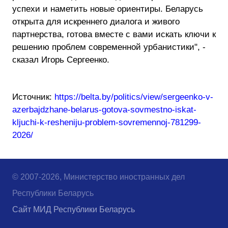
успехи и наметить новые ориентиры. Беларусь
открыта для искреннего диалога и живого
партнерства, готова вместе с вами искать ключи к
решению проблем современной урбанистики", -
сказал Игорь Сергеенко.
Источник:
https://belta.by/politics/view/sergeenko-v-
azerbajdzhane-belarus-gotova-sovmestno-iskat-
kljuchi-k-resheniju-problem-sovremennoj-781299-
2026/
© 2007-2026, Министерство иностранных дел
Республики Беларусь
Сайт МИД Республики Беларусь