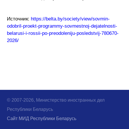
Источник:
https://belta.by/society/view/sovmin-
odobril-proekt-programmy-sovmestnoj-dejatelnosti-
belarusi-i-rossii-po-preodoleniju-posledstvij-780670-
2026/
© 2007-2026, Министерство иностранных дел
Республики Беларусь
Сайт МИД Республики Беларусь