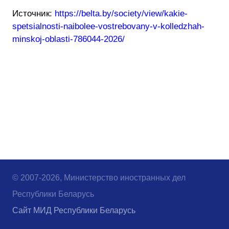
Источник:
https://belta.by/society/view/kakie-
spetsialnosti-naibolee-vostrebovany-v-kolledzhah-
minskoj-oblasti-786044-2026/
© 2007-2026, Министерство иностранных дел
Республики Беларусь
Сайт МИД Республики Беларусь