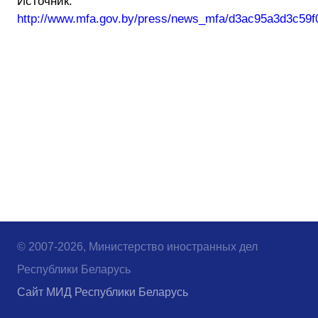
Источник:
http://www.mfa.gov.by/press/news_mfa/d3ac95a3d3c59f
© 2007-2026, Министерство иностранных дел
Республики Беларусь
Сайт МИД Республики Беларусь