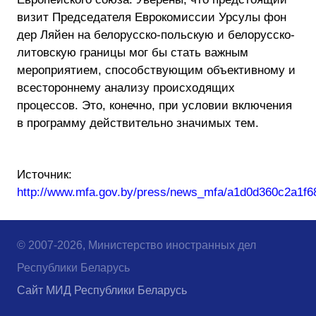
визит Председателя Еврокомиссии Урсулы фон
дер Ляйен на белорусско-польскую и белорусско-
литовскую границы мог бы стать важным
мероприятием, способствующим объективному и
всестороннему анализу происходящих
процессов. Это, конечно, при условии включения
в программу действительно значимых тем.
Источник:
http://www.mfa.gov.by/press/news_mfa/a1d0d360c2a1f6
© 2007-2026, Министерство иностранных дел
Республики Беларусь
Сайт МИД Республики Беларусь