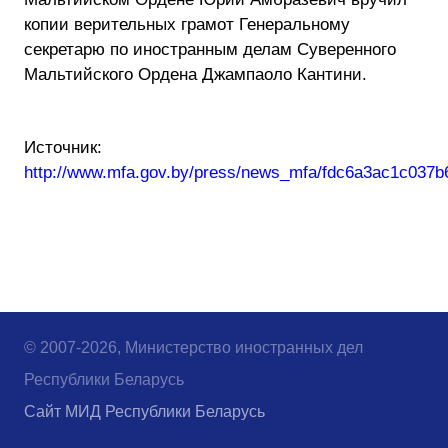
копии верительных грамот Генеральному
секретарю по иностранным делам Суверенного
Мальтийского Ордена Джампаоло Кантини.
Источник:
http://www.mfa.gov.by/press/news_mfa/fdc6a3ac1c037b
© 2007-2026, Министерство иностранных дел
Республики Беларусь
Сайт МИД Республики Беларусь