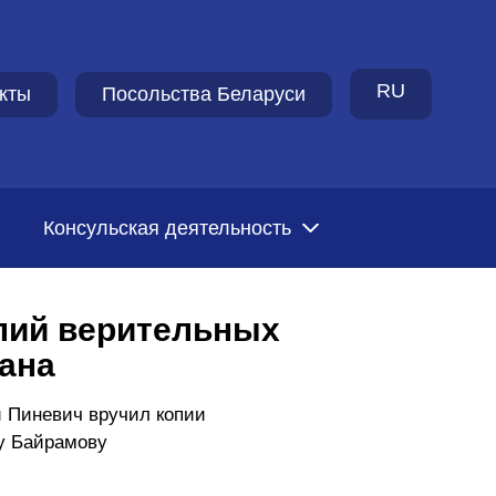
RU
кты
Посольства Беларуси
Консульская деятельность
пий верительных
ана
 Пиневич вручил копии
у Байрамову