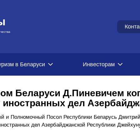
ы
Конта
чества
уризм в Беларуси
Инвесторам
лом Беларуси Д.Пиневичем ко
у иностранных дел Азербайдж
ный и Полномочный Посол Республики Беларусь Дмитрий
иностранных дел Азербайджанской Республики Джейхун